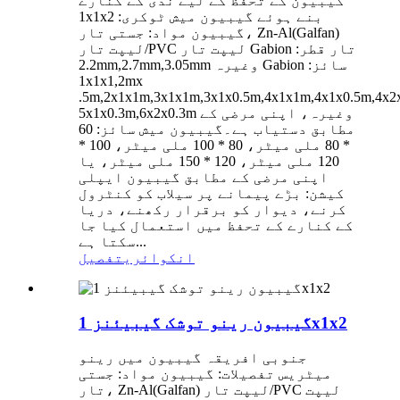
گیبیون کے تحفظ کے لیے ندی کے کنارے
1x1x2 بنے ہوئے گیبیون میش ٹوکری:
گیبیون مواد: جستی تار، Zn-Al(Galfan)
لیپت تار/PVC لیپت تار Gabion تار قطر:
2.2mm,2.7mm,3.05mm وغیرہ Gabion سائز:
1x1x1,2mx
.5m,2x1x1m,3x1x1m,3x1x0.5m,4x1x1m,4x1x0.5m,4x2
5x1x0.3m,6x2x0.3m وغیرہ، اپنی مرضی کے
مطابق دستیاب ہے۔گیبیون میش سائز: 60
* 80 ملی میٹر، 80 * 100 ملی میٹر، 100 *
120 ملی میٹر، 120 * 150 ملی میٹر، یا
اپنی مرضی کے مطابق گیبیون ایپلی
کیشن: بڑے پیمانے پر سیلاب کو کنٹرول
کرنے، دیوار کو برقرار رکھنے، دریا
کے کنارے کے تحفظ میں استعمال کیا جا
سکتا ہے...
انکوائری
تفصیل
گیبیون رینو توشک گیبیئنز 1x1x2
جنوبی افریقہ گیبیون میں رینو
میٹریس تفصیلات: گیبیون مواد: جستی
تار، Zn-Al(Galfan) لیپت تار/PVC لیپت