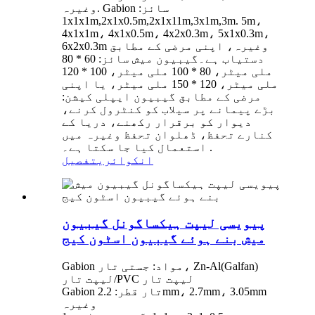
وغیرہ. Gabion سائز:
1x1x1m,2x1x0.5m,2x1x11m,3x1m,3m. 5m،
4x1x1m، 4x1x0.5m، 4x2x0.3m، 5x1x0.3m،
6x2x0.3m وغیرہ، اپنی مرضی کے مطابق
دستیاب ہے۔گیبیون میش سائز: 60 * 80
ملی میٹر، 80 * 100 ملی میٹر، 100 * 120
ملی میٹر، 120 * 150 ملی میٹر، یا اپنی
مرضی کے مطابق گیبیون ایپلی کیشن:
بڑے پیمانے پر سیلاب کو کنٹرول کرنے،
دیوار کو برقرار رکھنے، دریا کے
کنارے تحفظ، ڈھلوان تحفظ وغیرہ میں
استعمال کیا جا سکتا ہے۔ .
انکوائری
تفصیل
پیویسی لیپت ہیکساگونل گیبیون
میش بنے ہوئے گیبیون اسٹون کیج
Gabion مواد: جستی تار، Zn-Al(Galfan)
لیپت تار/PVC لیپت تار
Gabion تار قطر: 2.2mm، 2.7mm، 3.05mm
وغیرہ