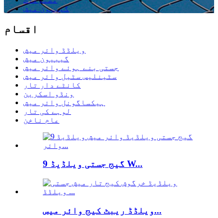
گیبیون میش
اقسام
ویلڈڈ وائر میش
گیبیون میش
جستی بنے ہوئے وائر میش
سٹینلیس سٹیل وائر میش
کانٹے دار تار
ونڈو اسکرین
ہیکساگونل وائر میش
لوہے کی تار
عام ناخن
9 گیج جستی ویلڈیڈ W...
ویلڈڈ ریبٹ کیج وائر میس...