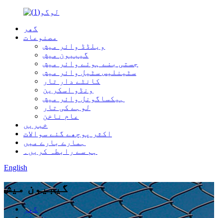
گھر
مصنوعات
ویلڈڈ وائر میش
گیبیون میش
جستی بنے ہوئے وائر میش
سٹینلیس سٹیل وائر میش
کانٹے دار تار
ونڈو اسکرین
ہیکساگونل وائر میش
لوہے کی تار
عام ناخن
خبریں
اکثر پوچھے گئے سوالات
ہمارے بارے میں
ہم سے رابطہ کریں۔
English
گیبیون میش
گھر
مصنوعات