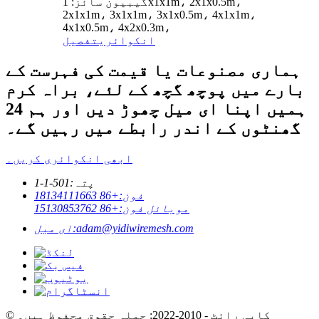
گیبیون سائز: 1x1x1m، 2x1x0.5m،
2x1x1m، 3x1x1m، 3x1x0.5m، 4x1x1m،
4x1x0.5m، 4x2x0.3m،
انکوائری
تفصیل
ہماری مصنوعات یا قیمت کی فہرست کے
بارے میں پوچھ گچھ کے لئے، براہ کرم
ہمیں اپنا ای میل چھوڑ دیں اور ہم 24
گھنٹوں کے اندر رابطے میں رہیں گے۔
ابھی انکوائری کریں۔
پتہ:
501-1-1
فون:
+86 18134111663
موبائل فون:
+86 15130853762
adam@yidiwiremesh.com
ای میل:
© کاپی رائٹ - 2010-2022: جملہ حقوق محفوظ ہیں۔