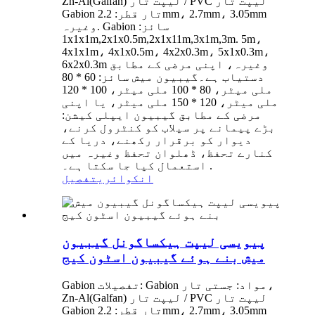
Zn-Al(Galfan) لیپت تار / PVC لیپت تار
Gabion تار قطر: 2.2mm، 2.7mm، 3.05mm
وغیرہ. Gabion سائز:
1x1x1m,2x1x0.5m,2x1x11m,3x1m,3m. 5m،
4x1x1m، 4x1x0.5m، 4x2x0.3m، 5x1x0.3m،
6x2x0.3m وغیرہ، اپنی مرضی کے مطابق
دستیاب ہے۔گیبیون میش سائز: 60 * 80
ملی میٹر، 80 * 100 ملی میٹر، 100 * 120
ملی میٹر، 120 * 150 ملی میٹر، یا اپنی
مرضی کے مطابق گیبیون ایپلی کیشن:
بڑے پیمانے پر سیلاب کو کنٹرول کرنے،
دیوار کو برقرار رکھنے، دریا کے
کنارے تحفظ، ڈھلوان تحفظ وغیرہ میں
استعمال کیا جا سکتا ہے۔ .
انکوائری
تفصیل
پیویسی لیپت ہیکساگونل گیبیون
میش بنے ہوئے گیبیون اسٹون کیج
Gabion تفصیلات: Gabion مواد: جستی تار،
Zn-Al(Galfan) لیپت تار / PVC لیپت تار
Gabion تار قطر: 2.2mm، 2.7mm، 3.05mm