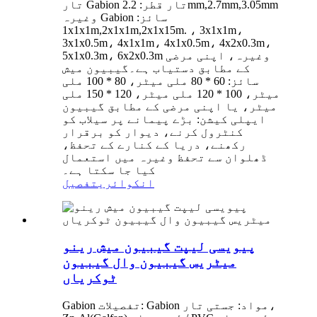
تار Gabion تار قطر: 2.2mm,2.7mm,3.05mm
وغیرہ Gabion سائز:
1x1x1m,2x1x1m,2x1x15m. ، 3x1x1m،
3x1x0.5m، 4x1x1m، 4x1x0.5m، 4x2x0.3m،
5x1x0.3m، 6x2x0.3m وغیرہ، اپنی مرضی
کے مطابق دستیاب ہے۔گیبیون میش
سائز: 60 * 80 ملی میٹر، 80 * 100 ملی
میٹر، 100 * 120 ملی میٹر، 120 * 150 ملی
میٹر، یا اپنی مرضی کے مطابق گیبیون
ایپلی کیشن: بڑے پیمانے پر سیلاب کو
کنٹرول کرنے، دیوار کو برقرار
رکھنے، دریا کے کنارے کے تحفظ،
ڈھلوان سے تحفظ وغیرہ میں استعمال
کیا جا سکتا ہے۔
انکوائری
تفصیل
پیویسی لیپت گیبیون میش رینو
میٹریس گیبیون وال گیبیون
ٹوکریاں
Gabion تفصیلات: Gabion مواد: جستی تار،