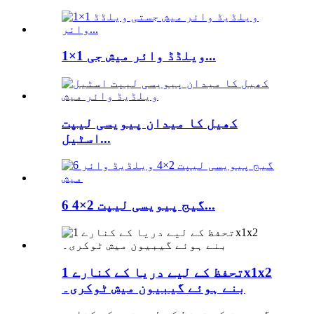
1×1 ویلڈڈ وائر میش جی...
کھیل کا میدان پیویسی لیپت
اسٹیل...
6 گیج پیویسی لیپت 2×4...
تحفظ کے لیے دریا کے کنارے 1x1x2
بنے ہوئے گیبیون میش ٹوکری۔