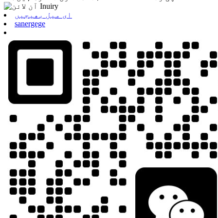
ای میل بھیجیں
sanergege