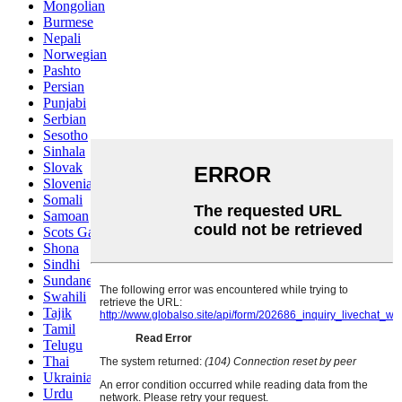
Mongolian
Burmese
Nepali
Norwegian
Pashto
Persian
Punjabi
Serbian
Sesotho
Sinhala
Slovak
Slovenian
Somali
Samoan
Scots Gaelic
Shona
Sindhi
Sundanese
Swahili
Tajik
Tamil
Telugu
Thai
Ukrainian
Urdu