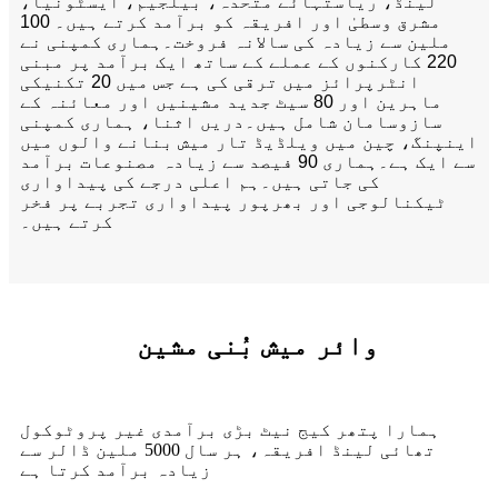
لینڈ، ریاستہائے متحدہ، بیلجیم، ایسٹونیا،
مشرق وسطیٰ اور افریقہ کو برآمد کرتے ہیں۔ 100
ملین سے زیادہ کی سالانہ فروخت۔ہماری کمپنی نے
220 کارکنوں کے عملے کے ساتھ ایک برآمد پر مبنی
انٹرپرائز میں ترقی کی ہے جس میں 20 تکنیکی
ماہرین اور 80 سیٹ جدید مشینیں اور معائنہ کے
سازوسامان شامل ہیں۔دریں اثنا، ہماری کمپنی
اینپنگ، چین میں ویلڈیڈ تار میش بنانے والوں میں
سے ایک ہے۔ہماری 90 فیصد سے زیادہ مصنوعات برآمد
کی جاتی ہیں۔ہم اعلی درجے کی پیداواری
ٹیکنالوجی اور بھرپور پیداواری تجربے پر فخر
کرتے ہیں۔
وائر میش بُنی مشین
ہمارا پتھر کیج نیٹ بڑی برآمدی غیر پروٹوکول
تھائی لینڈ افریقہ، ہر سال 5000 ملین ڈالر سے
زیادہ برآمد کرتا ہے