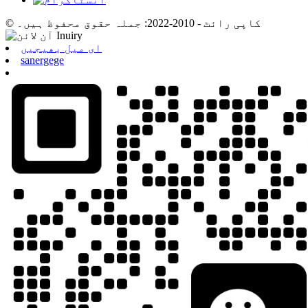
© کاپی رائٹ - 2010-2022: جملہ حقوق محفوظ ہیں۔
ای میل بھیجیں
sanergege