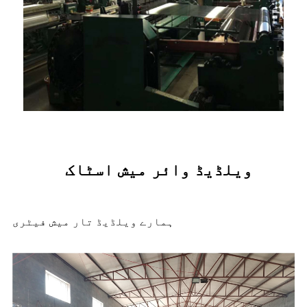
ویلڈیڈ وائر میش اسٹاک
ہمارے ویلڈیڈ تار میش فیٹری