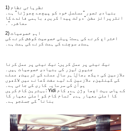
1) نظریاتی نظام
بنیادی تصور "مسلسل خود کو پیچھے چھوڑنا" ہے۔
انٹرپرائز مشن "دولت پیدا کریں، باہمی فائدے کا
معاشرہ"۔
2) اہم خصوصیات
اختراع کرنے کی ہمت: پہلی خصوصیت کوشش کرنے کی
ہمت، سوچنے کی ہمت کرنے کی ہمت ہے۔
نیک نیتی پر عمل کریں: نیک نیتی پر عمل کرنا
جنیون لیزر کی بنیادی خصوصیات ہیں۔
ملازمین کی دیکھ بھال: ہر سال عملے کی تربیت، عملے
کی کینٹین، ملازمین کے لیے مفت کھانے میں لاکھوں
یوآن کی سرمایہ کاری کی جاتی ہے۔
بہترین کام کریں: Yidi کے پاس بہت اچھا وژن ہے، کام
کا اعلیٰ معیار ہے، "تمام کام کو اعلیٰ معیار کا
بنانا" کی جستجو ہے۔