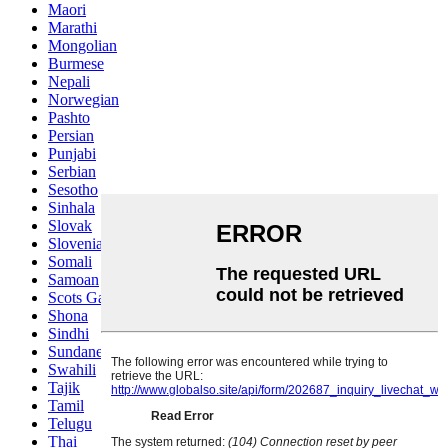
Maori
Marathi
Mongolian
Burmese
Nepali
Norwegian
Pashto
Persian
Punjabi
Serbian
Sesotho
Sinhala
Slovak
Slovenian
Somali
Samoan
Scots Gaelic
Shona
Sindhi
Sundanese
Swahili
Tajik
Tamil
Telugu
Thai