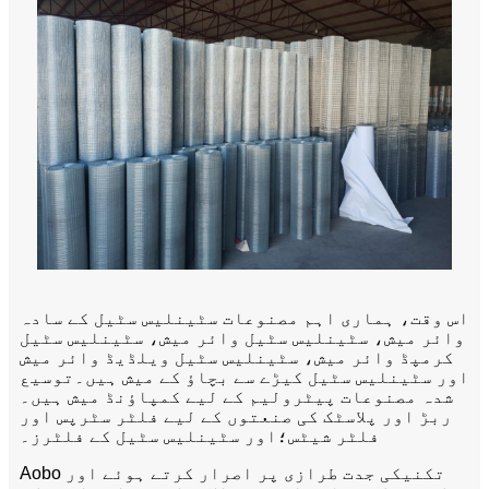
اس وقت، ہماری اہم مصنوعات سٹینلیس سٹیل کے سادہ
وائر میش، سٹینلیس سٹیل وائر میش، سٹینلیس سٹیل
کرمپڈ وائر میش، سٹینلیس سٹیل ویلڈیڈ وائر میش
اور سٹینلیس سٹیل کیڑے سے بچاؤ کے میش ہیں۔توسیع
شدہ مصنوعات پیٹرولیم کے لیے کمپاؤنڈ میش ہیں۔
ربڑ اور پلاسٹک کی صنعتوں کے لیے فلٹر سٹرپس اور
فلٹر شیٹس؛اور سٹینلیس سٹیل کے فلٹرز۔
Aobo تکنیکی جدت طرازی پر اصرار کرتے ہوئے اور