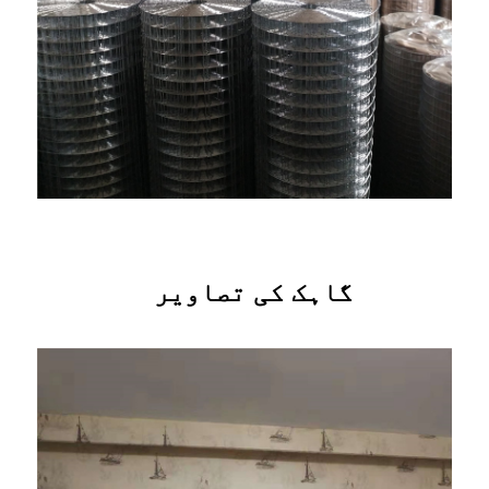
گاہک کی تصاویر