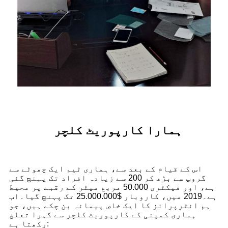
ہمارا کارپوریٹ کلچر
اس کے قیام کے بعد سے، ہماری ٹیم ایک چھوٹے سے
گروپ سے بڑھ کر 200 سے زیادہ افراد تک پہنچ گئی
ہے، اور فیکٹری 50.000 مربع میٹر کے رقبے پر محیط
ہے۔2019 میں، کاروبار $25.000.000 تک پہنچ گیا۔اب
ہم انٹرپرائز کا ایک خاص پیمانہ بن چکے ہیں، جو
ہماری کمپنی کے کارپوریٹ کلچر سے گہرا تعلق
رکھتا ہے: