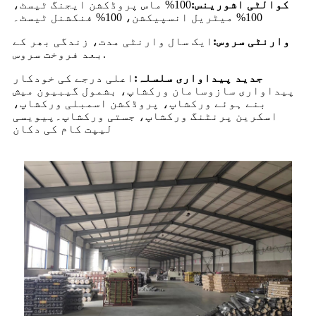
کوالٹی اشورینس:
100% ماس پروڈکشن ایجنگ ٹیسٹ،
100% میٹریل انسپیکشن، 100% فنکشنل ٹیسٹ۔
وارنٹی سروس:
ایک سال وارنٹی مدت، زندگی بھر کے
بعد فروخت سروس.
جدید پیداواری سلسلہ:
اعلی درجے کی خودکار
پیداواری سازوسامان ورکشاپ، بشمول گیبیون میش
بنے ہوئے ورکشاپ، پروڈکشن اسمبلی ورکشاپ،
اسکرین پرنٹنگ ورکشاپ، جستی ورکشاپ۔پیویسی
لیپت کام کی دکان