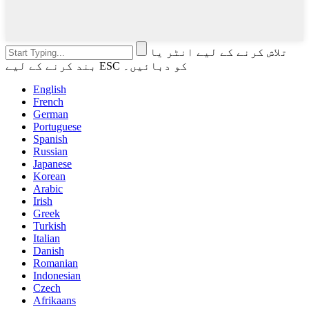
تلاش کرنے کے لیے انٹر یا
بند کرنے کے لیے ESC کو دبائیں۔
English
French
German
Portuguese
Spanish
Russian
Japanese
Korean
Arabic
Irish
Greek
Turkish
Italian
Danish
Romanian
Indonesian
Czech
Afrikaans