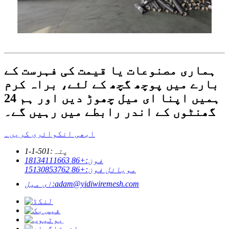
ہماری مصنوعات یا قیمت کی فہرست کے
بارے میں پوچھ گچھ کے لئے، براہ کرم
ہمیں اپنا ای میل چھوڑ دیں اور ہم 24
گھنٹوں کے اندر رابطے میں رہیں گے۔
ابھی انکوائری کریں۔
پتہ:
501-1-1
فون:
+86 18134111663
موبائل فون:
+86 15130853762
adam@yidiwiremesh.com
ای میل: