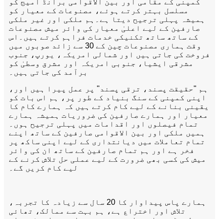
کمپنی کے مقامی اور بین الاقوامی برانڈ امیج کو
مسلسل بہتر کرتے ہوئے، مصنوعات کے معیار کو
ہمیشہ پہلی ترجیح دیتا ہے۔ہم ملکی اور غیر ملکی
صارفین کے لیے اعلیٰ معیار کی وائر میش مصنوعات
کے ساتھ ساتھ تکنیکی خدمات فراہم کرتے ہیں۔اس
وقت ہماری مصنوعات چین کے 30 سے ​​زائد صوبوں میں
فروخت کی جاتی ہیں اور شمالی امریکہ، یورپ، جنوب
مشرقی ایشیا، جنوبی امریکہ اور مشرق وسطیٰ کو
برآمد کی جاتی ہیں۔
ہم "حقیقت پسند، ترقی پسند" پر عمل پیرا ہیں اور،
اپنی کمپنی کے سنگ بنیاد کے طور پر، ہم اس بات کو
یقینی بنانے کے لیے کام کرتے ہیں کہ ہمارے کام کا
معیار اور ہمارے صارفین کی ضروریات ہمیشہ ہمارے
تمام فیصلوں اور اقدامات میں پہلی ترجیح ہوں۔
ہمیں ملکی اور بین الاقوامی صارفین کے ساتھ اپنے
تمام تعاملات میں دیانتداری کے لیے اپنی ساکھ پر
فخر ہے اور ہم تمام صارفین کے ساتھ ان کی وائر
میش کی کسی بھی ضرورت کے لیے عملی حل تلاش کرنے کے
لیے کام کریں گے۔
ہمارے پاس پیداوار کا 20 سال سے زیادہ کا تجربہ،
تلاش اور اختراع ہے، ہم بہت سے ممالک، تھائی