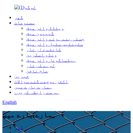
گھر
مصنوعات
ویلڈڈ وائر میش
گیبیون میش
جستی بنے ہوئے وائر میش
سٹینلیس سٹیل وائر میش
کانٹے دار تار
ونڈو اسکرین
ہیکساگونل وائر میش
لوہے کی تار
عام ناخن
خبریں
اکثر پوچھے گئے سوالات
ہمارے بارے میں
ہم سے رابطہ کریں۔
English
ہمارے بارے میں
گھر
ہمارے بارے میں