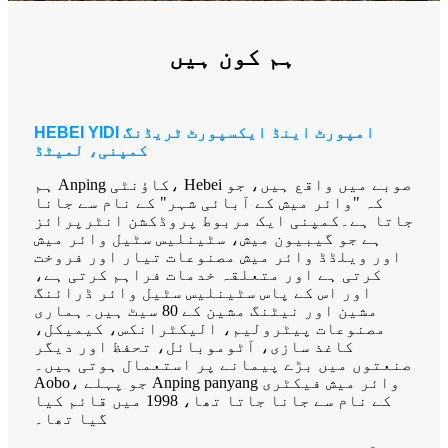
ہم کون ہیں
HEBEI YIDI امپورٹ اینڈ ایکسپورٹ ٹریڈنگ
کمپنی، لمیٹڈ
ہم Anping کاؤنٹی، Hebei صوبے میں واقع ہیں، جو
کہ "وائر میش کے آبائی شہر" کے نام سے جانا
جاتا ہے۔کمپنی ایک مربوط پروڈکشن انٹرپرائز
ہے جو گیبیون میش، سٹینلیس سٹیل وائر میش
اور ویلڈڈ وائر میش مصنوعات تیار اور فروخت
کرتی ہے اور متعلقہ خدمات فراہم کرتی ہے،
اور اس کے پاس سٹینلیس سٹیل وائر ڈرائنگ
مشین اور نیٹنگ مشین کے 80 سیٹ ہیں۔ہماری
مصنوعات پیٹرولیم، الیکٹرانکس، کیمیکل،
کاغذ سازی، آٹوموبائل، تحفظ اور دیگر
صنعتوں میں بڑے پیمانے پر استعمال ہوتی ہیں۔
Aobo، جو پہلے Anping panyang وائر میش فیکٹری
کے نام سے جانا جاتا تھا، 1998 میں قائم کیا
گیا تھا۔