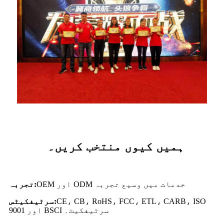
ہمیں کیوں منتخب کریں۔
OEM اور ODM خدمات میں وسیع تجربہ
تجربہ:
CE، CB، RoHS، FCC، ETL، CARB، ISO
سرٹیفکیٹس:
9001 اور BSCI سرٹیفکیٹ۔